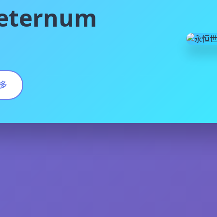
ternum
多