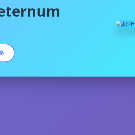
ternum
多