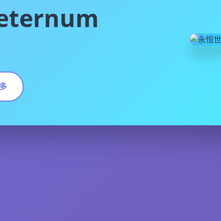
ternum
多