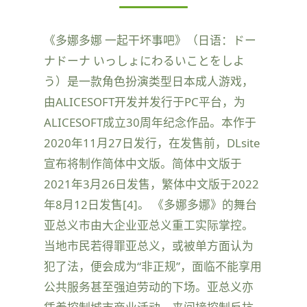
《多娜多娜 一起干坏事吧》（日语：ドー
ナドーナ いっしょにわるいことをしよ
う）是一款角色扮演类型日本成人游戏，
由ALICESOFT开发并发行于PC平台，为
ALICESOFT成立30周年纪念作品。本作于
2020年11月27日发行，在发售前，DLsite
宣布将制作简体中文版。简体中文版于
2021年3月26日发售，繁体中文版于2022
年8月12日发售[4]。 《多娜多娜》的舞台
亚总义市由大企业亚总义重工实际掌控。
当地市民若得罪亚总义，或被单方面认为
犯了法，便会成为“非正规”，面临不能享用
公共服务甚至强迫劳动的下场。亚总义亦